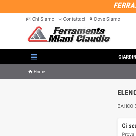
FERRA
Chi Siamo
Contattaci
Dove Siamo
location_on

GIARDI

Home
ELEN
BAHCO 
Ci sc
Prova 