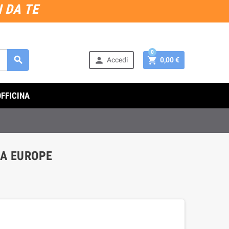
 DA TE
0



Accedi
0,00 €
OFFICINA
NA EUROPE