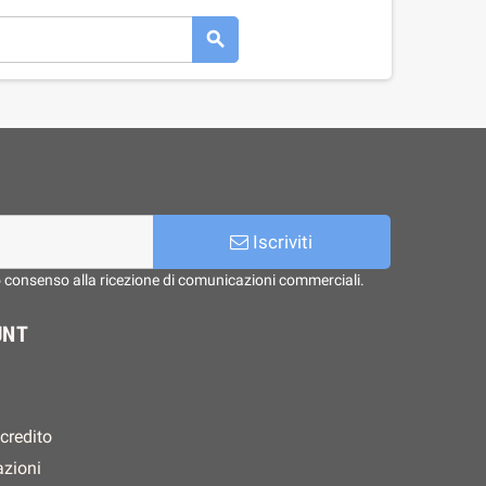

Iscriviti
o consenso alla ricezione di comunicazioni commerciali.
UNT
 credito
azioni