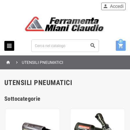
Accedi

0





UTENSILI PNEUMATICI
UTENSILI PNEUMATICI
Sottocategorie