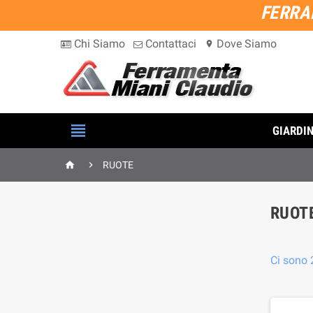
FERRA
Chi Siamo
Contattaci
Dove Siamo
location_on

GIARDI


RUOTE
RUOT
Ci sono 