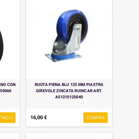
RNO CON
RUOTA PIENA BLU 125 MM PIASTRA
250060
GIREVOLE ZINCATA RUINCAR ART.
A51210125040
16,00 €
TTAGLI
COMPRA