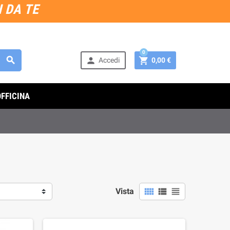
 DA TE
0



Accedi
0,00 €
OFFICINA



Vista