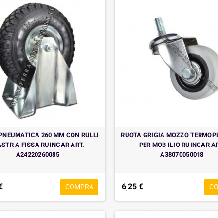
PNEUMATICA 260 MM CON RULLI
RUOTA GRIGIA MOZZO TERMOP
ASTR A FISSA RUINCAR ART.
PER MOB ILIO RUINCAR A
A24220260085
A38070050018
€
6,25 €
COMPRA
C