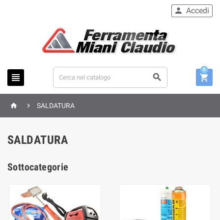
Accedi

0





SALDATURA
SALDATURA
Sottocategorie