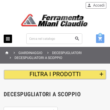
Accedi

0






GIARDINAGGIO
DECESPUGLIATORI

DECESPUGLIATORI A SCOPPIO
FILTRA I PRODOTTI
DECESPUGLIATORI A SCOPPIO