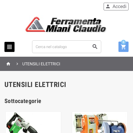
Accedi

0





UTENSILI ELETTRICI
UTENSILI ELETTRICI
Sottocategorie