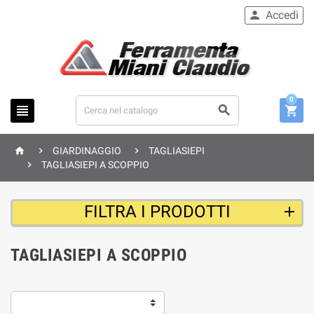
Accedi

0






GIARDINAGGIO
TAGLIASIEPI

TAGLIASIEPI A SCOPPIO
FILTRA I PRODOTTI
TAGLIASIEPI A SCOPPIO