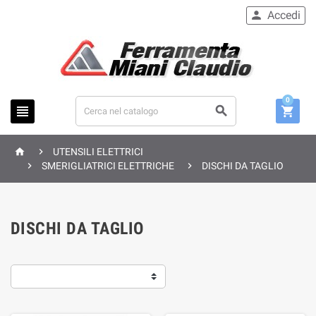
Accedi

0





UTENSILI ELETTRICI


SMERIGLIATRICI ELETTRICHE
DISCHI DA TAGLIO
DISCHI DA TAGLIO