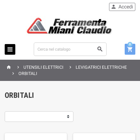
Accedi

0






UTENSILI ELETTRICI
LEVIGATRICI ELETTRICHE

ORBITALI
ORBITALI