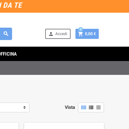
 DA TE
0



Accedi
0,00 €
OFFICINA



Vista