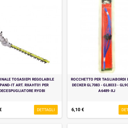
INALE TOSASIEPI REGOLABILE
ROCCHETTO PER TAGLIABORDI 
PAND-IT ART. RXAHT01 PER
DECKER GL7083 - GL8033 - GL9
DECESPUGLIATORE RYOBI
A6489-XJ
€
6,10 €
DETTAGLI
DE