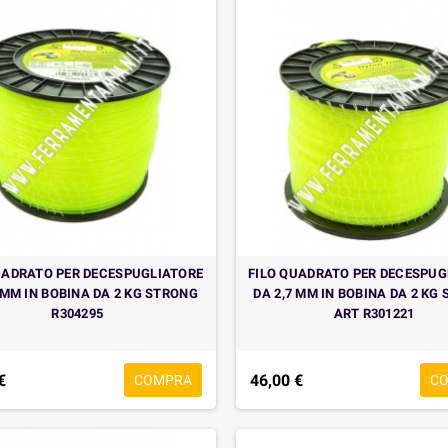
UADRATO PER DECESPUGLIATORE
FILO QUADRATO PER DECESPUG
 MM IN BOBINA DA 2 KG STRONG
DA 2,7 MM IN BOBINA DA 2 KG
R304295
ART R301221
€
46,00 €
COMPRA
C