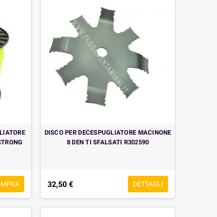
LIATORE
DISCO PER DECESPUGLIATORE MACINONE
 STRONG
8 DEN TI SFALSATI R302590
32,50 €
OMPRA
DETTAGLI