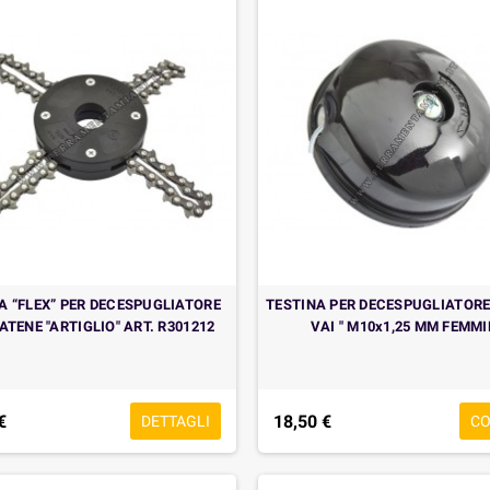
A “FLEX” PER DECESPUGLIATORE
TESTINA PER DECESPUGLIATORE 
ATENE "ARTIGLIO" ART. R301212
VAI " M10x1,25 MM FEMM
€
18,50 €
DETTAGLI
C