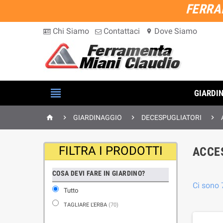
FERRA
Chi Siamo
Contattaci
Dove Siamo
location_on

GIARDI




GIARDINAGGIO
DECESPUGLIATORI
FILTRA I PRODOTTI
ACCE
COSA DEVI FARE IN GIARDINO?
Ci sono 
Tutto
TAGLIARE L'ERBA
(70)