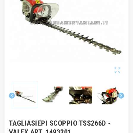



TAGLIASIEPI SCOPPIO TSS266D -
VALEX ART. 1493201