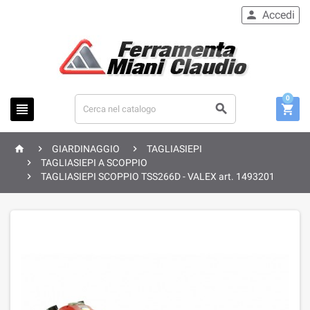
Accedi

0






GIARDINAGGIO
TAGLIASIEPI

TAGLIASIEPI A SCOPPIO

TAGLIASIEPI SCOPPIO TSS266D - VALEX art. 1493201