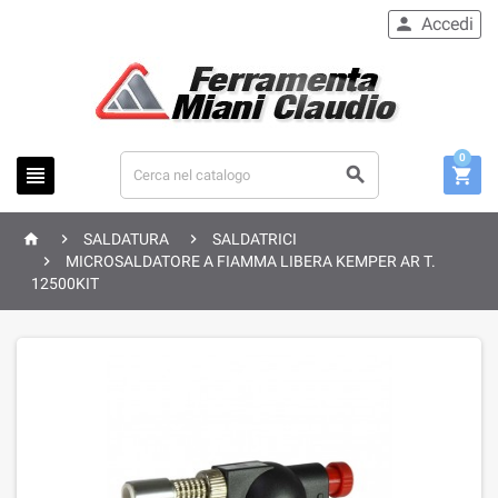
Accedi

0






SALDATURA
SALDATRICI

MICROSALDATORE A FIAMMA LIBERA KEMPER AR T.
12500KIT