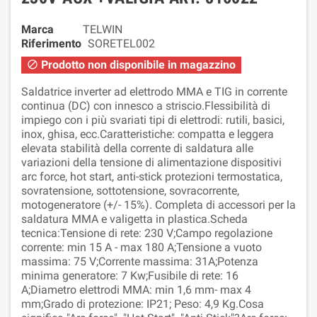
Marca
TELWIN
Riferimento
SORETEL002
Prodotto non disponibile in magazzino

Saldatrice inverter ad elettrodo MMA e TIG in corrente
continua (DC) con innesco a striscio.Flessibilità di
impiego con i più svariati tipi di elettrodi: rutili, basici,
inox, ghisa, ecc.Caratteristiche: compatta e leggera
elevata stabilità della corrente di saldatura alle
variazioni della tensione di alimentazione dispositivi
arc force, hot start, anti-stick protezioni termostatica,
sovratensione, sottotensione, sovracorrente,
motogeneratore (+/- 15%). Completa di accessori per la
saldatura MMA e valigetta in plastica.Scheda
tecnica:Tensione di rete: 230 V;Campo regolazione
corrente: min 15 A - max 180 A;Tensione a vuoto
massima: 75 V;Corrente massima: 31A;Potenza
minima generatore: 7 Kw;Fusibile di rete: 16
A;Diametro elettrodi MMA: min 1,6 mm- max 4
mm;Grado di protezione: IP21; Peso: 4,9 Kg.Cosa