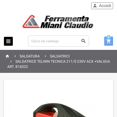
Accedi

0






SALDATURA
SALDATRICI

SALDATRICE TELWIN TECNICA 211/S 230V ACX +VALIGIA
ART. 816022