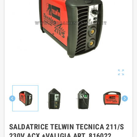



SALDATRICE TELWIN TECNICA 211/S
230V ACX +VALIGIA ART. 816022