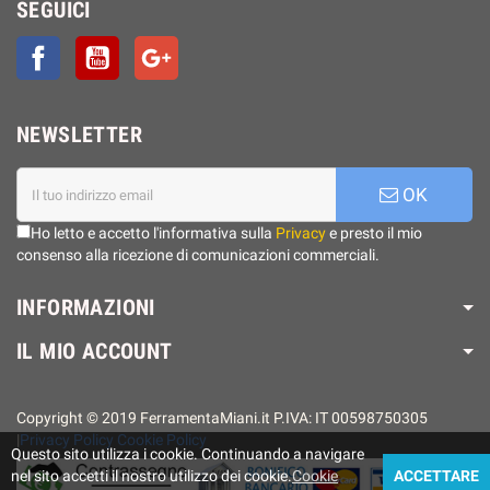
SEGUICI
Facebook
YouTube
Google+
NEWSLETTER
OK
Ho letto e accetto l'informativa sulla
Privacy
e presto il mio
consenso alla ricezione di comunicazioni commerciali.
INFORMAZIONI
IL MIO ACCOUNT
Copyright © 2019 FerramentaMiani.it P.IVA: IT 00598750305
|
Privacy Policy
Cookie Policy
Questo sito utilizza i cookie. Continuando a navigare
nel sito accetti il ​​nostro utilizzo dei cookie.
Cookie
ACCETTARE