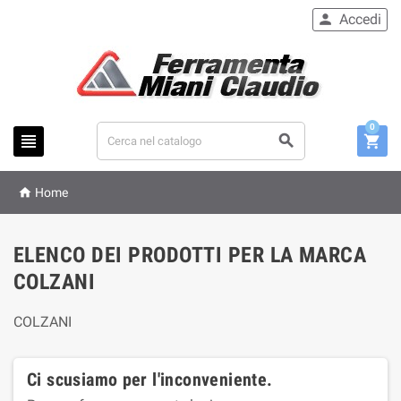
Accedi

0




Home
ELENCO DEI PRODOTTI PER LA MARCA
COLZANI
COLZANI
Ci scusiamo per l'inconveniente.