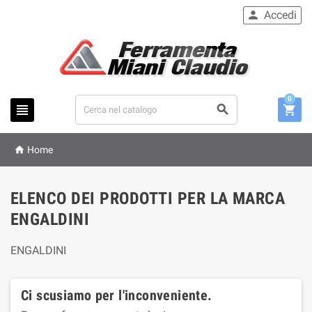
Accedi

0




Home
ELENCO DEI PRODOTTI PER LA MARCA
ENGALDINI
ENGALDINI
Ci scusiamo per l'inconveniente.