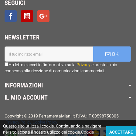
SEGUICI
Facebook
YouTube
Google+
NEWSLETTER
OK
Ho letto e accetto l'informativa sulla
Privacy
e presto il mio
consenso alla ricezione di comunicazioni commerciali.
INFORMAZIONI
IL MIO ACCOUNT
Copyright © 2019 FerramentaMiani.it P.IVA: IT 00598750305
|
Privacy Policy
Cookie Policy
Questo sito utilizza i cookie. Continuando a navigare
nel sito accetti il ​​nostro utilizzo dei cookie.
Cookie
ACCETTARE