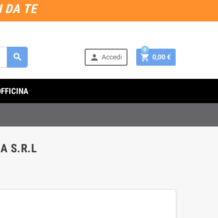
 DA TE
0



Accedi
0,00 €
OFFICINA
A S.R.L