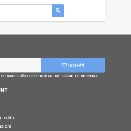

Iscriviti
o consenso alla ricezione di comunicazioni commerciali.
UNT
 credito
azioni