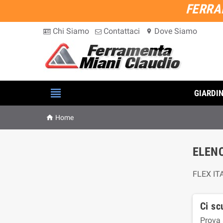
FERRA
Chi Siamo
Contattaci
Dove Siamo
location_on

GIARDI

Home
ELENC
FLEX ITA
Ci sc
Prova 