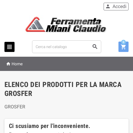
Accedi

0




Home
ELENCO DEI PRODOTTI PER LA MARCA
GROSFER
GROSFER
Ci scusiamo per l'inconveniente.