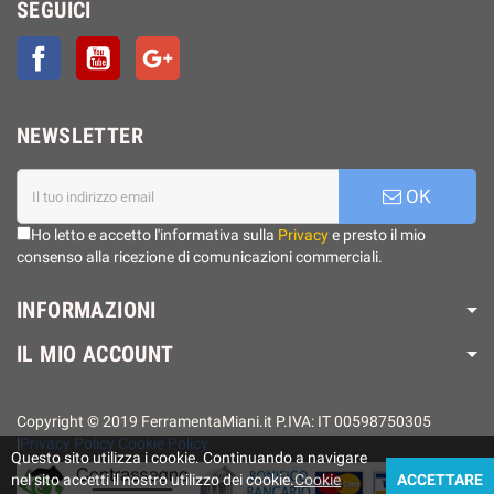
SEGUICI
Facebook
YouTube
Google+
NEWSLETTER
OK
Ho letto e accetto l'informativa sulla
Privacy
e presto il mio
consenso alla ricezione di comunicazioni commerciali.
INFORMAZIONI
IL MIO ACCOUNT
Copyright © 2019 FerramentaMiani.it P.IVA: IT 00598750305
|
Privacy Policy
Cookie Policy
Questo sito utilizza i cookie. Continuando a navigare
nel sito accetti il ​​nostro utilizzo dei cookie.
Cookie
ACCETTARE