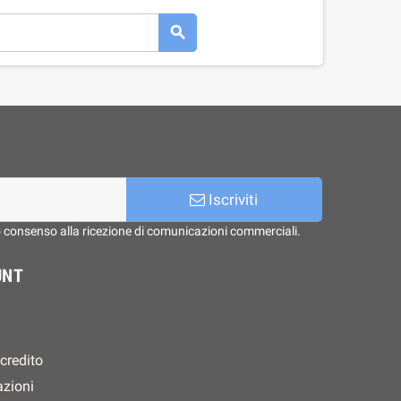

Iscriviti
o consenso alla ricezione di comunicazioni commerciali.
UNT
 credito
azioni