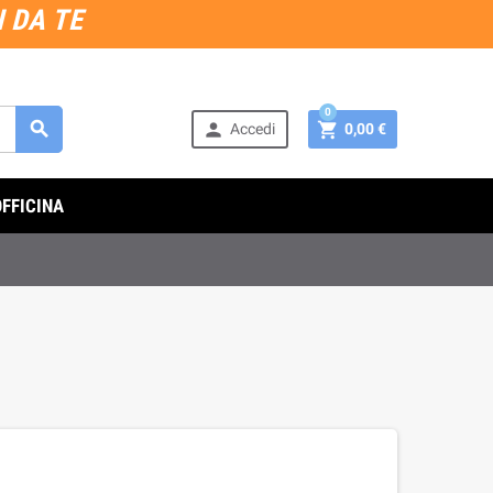
 DA TE
0



Accedi
0,00 €
OFFICINA