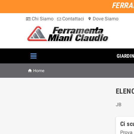
FERRA
Chi Siamo
Contattaci
Dove Siamo
location_on

GIARDI

Home
ELENC
JB
Ci sc
Prova 