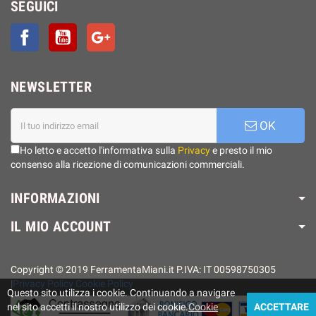
SEGUICI
Facebook
YouTube
Google+
NEWSLETTER
OK
Ho letto e accetto l'informativa sulla
Privacy
e presto il mio
consenso alla ricezione di comunicazioni commerciali.
INFORMAZIONI
IL MIO ACCOUNT
Copyright © 2019 FerramentaMiani.it P.IVA: IT 00598750305
|
Privacy Policy
Cookie Policy
Questo sito utilizza i cookie. Continuando a navigare
nel sito accetti il ​​nostro utilizzo dei cookie.
Cookie
ACCETTARE