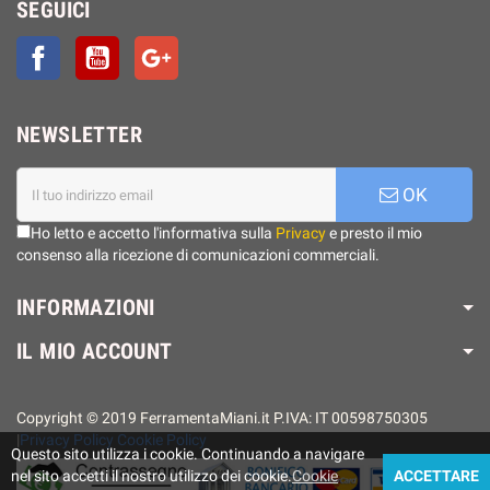
SEGUICI
Facebook
YouTube
Google+
NEWSLETTER
OK
Ho letto e accetto l'informativa sulla
Privacy
e presto il mio
consenso alla ricezione di comunicazioni commerciali.
INFORMAZIONI
IL MIO ACCOUNT
Copyright © 2019 FerramentaMiani.it P.IVA: IT 00598750305
|
Privacy Policy
Cookie Policy
Questo sito utilizza i cookie. Continuando a navigare
nel sito accetti il ​​nostro utilizzo dei cookie.
Cookie
ACCETTARE