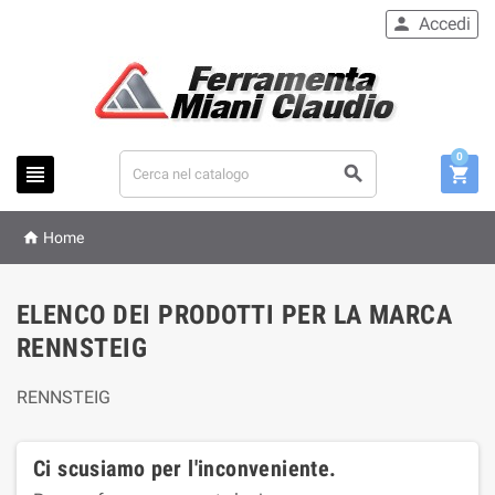
Accedi

0




Home
ELENCO DEI PRODOTTI PER LA MARCA
RENNSTEIG
RENNSTEIG
Ci scusiamo per l'inconveniente.