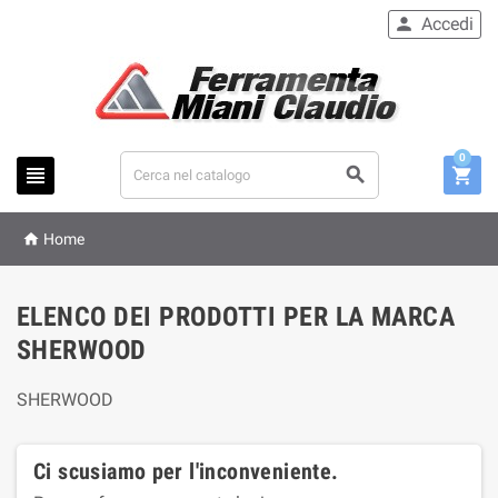
Accedi

0




Home
ELENCO DEI PRODOTTI PER LA MARCA
SHERWOOD
SHERWOOD
Ci scusiamo per l'inconveniente.