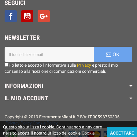
SEGUICI
Facebook
YouTube
Google+
NEWSLETTER
OK
Ho letto e accetto l'informativa sulla
Privacy
e presto il mio
consenso alla ricezione di comunicazioni commerciali.
INFORMAZIONI
IL MIO ACCOUNT
Copyright © 2019 FerramentaMiani.it P.IVA: IT 00598750305
|
Privacy Policy
Cookie Policy
Questo sito utilizza i cookie. Continuando a navigare
nel sito accetti il ​​nostro utilizzo dei cookie.
Cookie
ACCETTARE