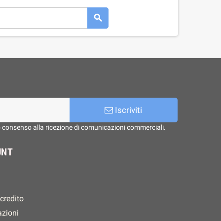

Iscriviti
o consenso alla ricezione di comunicazioni commerciali.
UNT
 credito
azioni