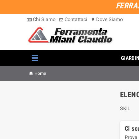
FERRA
Chi Siamo
Contattaci
Dove Siamo
location_on

GIARDI

Home
ELENC
SKIL
Ci sc
Prova 