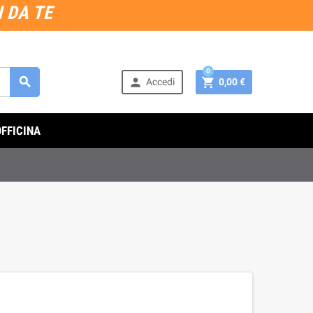
 DA TE
0



Accedi
0,00 €
OFFICINA