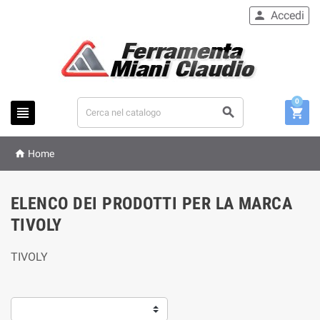
Accedi

0




Home
ELENCO DEI PRODOTTI PER LA MARCA
TIVOLY
TIVOLY