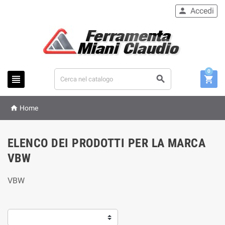
Accedi

0




Home
ELENCO DEI PRODOTTI PER LA MARCA
VBW
VBW