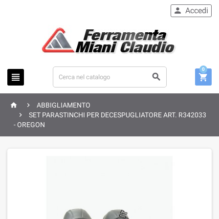
Accedi

0





ABBIGLIAMENTO

SET PARASTINCHI PER DECESPUGLIATORE ART. R342033
- OREGON