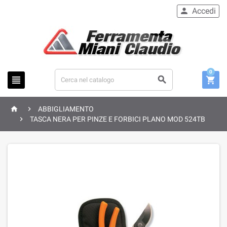
Accedi

0





ABBIGLIAMENTO

TASCA NERA PER PINZE E FORBICI PLANO MOD 524TB