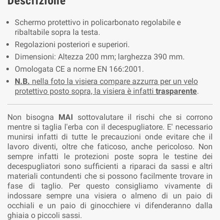
Descrizione
Schermo protettivo in policarbonato regolabile e
ribaltabile sopra la testa.
Regolazioni posteriori e superiori.
Dimensioni: Altezza 200 mm; larghezza 390 mm.
Omologata CE a norme EN 166:2001.
N.B.
nella foto la visiera compare azzurra per un velo
protettivo posto sopra, la visiera è infatti
trasparente
.
Non bisogna
MAI
sottovalutare il rischi che si corrono
mentre si taglia l'erba con il decespugliatore. E' necessario
munirsi infatti di tutte le precauzioni onde evitare che il
lavoro diventi, oltre che faticoso, anche pericoloso. Non
sempre infatti le protezioni poste sopra le testine dei
decespugliatori sono sufficienti a riparaci da sassi e altri
materiali contundenti che si possono facilmente trovare in
fase di taglio. Per questo consigliamo vivamente di
indossare sempre una visiera o almeno di un paio di
occhiali e un paio di ginocchiere vi difenderanno dalla
ghiaia o piccoli sassi.