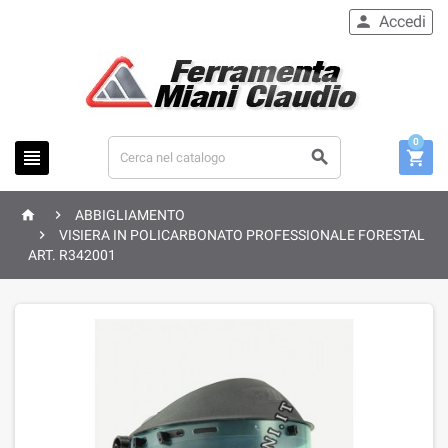
Accedi

0





ABBIGLIAMENTO

VISIERA IN POLICARBONATO PROFESSIONALE FORESTAL
ART. R342001