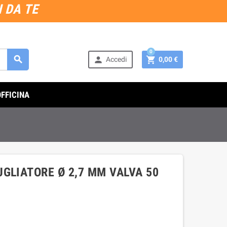
 DA TE
0



Accedi
0,00 €
OFFICINA
GLIATORE Ø 2,7 MM VALVA 50