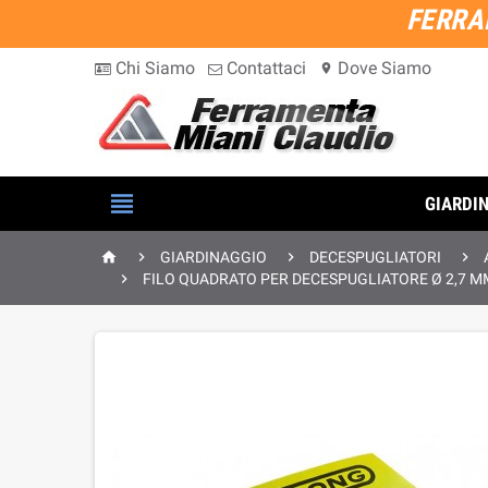
FERRA
Chi Siamo
Contattaci
Dove Siamo
location_on

GIARDI




GIARDINAGGIO
DECESPUGLIATORI

FILO QUADRATO PER DECESPUGLIATORE Ø 2,7 M