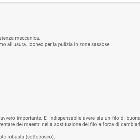
istenza meccanica.
mo all'usura. Idoneo per la pulizia in zone sassose.
 davvero importante. E' indispensabile avere sia un filo di buo
iventare dei maestri nella sostituzione del filo a forza di cambi
osto robusta (sottobosco);