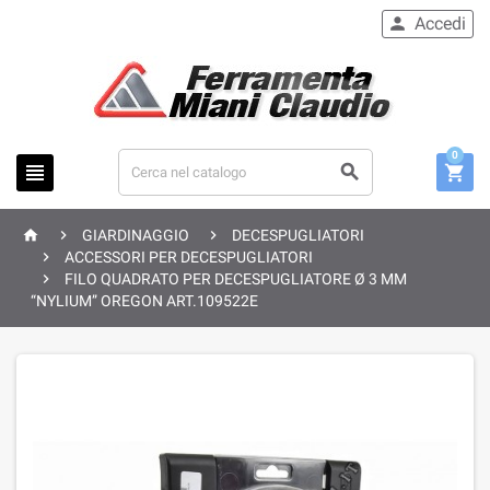
Accedi

0






GIARDINAGGIO
DECESPUGLIATORI

ACCESSORI PER DECESPUGLIATORI

FILO QUADRATO PER DECESPUGLIATORE Ø 3 MM
“NYLIUM” OREGON ART.109522E