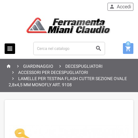
Accedi

0






GIARDINAGGIO
DECESPUGLIATORI

ACCESSORI PER DECESPUGLIATORI

LAMELLE PER TESTINA FLASH CUTTER SEZIONE OVALE
2,8x4,5 MM MONOFLY ART. 9108