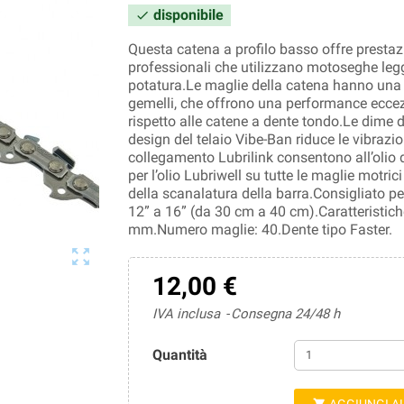
disponibile

Questa catena a profilo basso offre prestazi
professionali che utilizzano motoseghe legg
potatura.Le maglie della catena hanno una 
gemelli, che offrono una performance ecce
rispetto alle catene a dente tondo.Le dime di
design del telaio Vibe-Ban riduce le vibrazi
collegamento Lubrilink consentono all’olio di
per l’olio Lubriwell su tutte le maglie motric
della scanalatura della barra.Consigliato p
12” a 16” (da 30 cm a 40 cm).Caratteristich
mm.Numero maglie: 40.Dente tipo Faster.

12,00 €
IVA inclusa
Consegna 24/48 h
Quantità