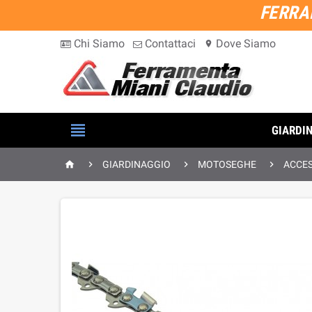
FERRA
Chi Siamo
Contattaci
Dove Siamo
location_on

GIARDI




GIARDINAGGIO
MOTOSEGHE
ACCE