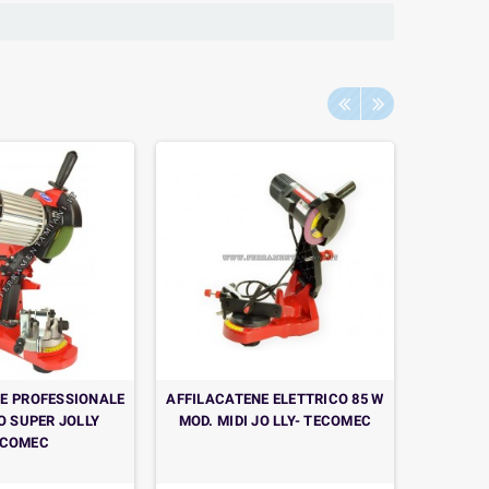
E PROFESSIONALE
AFFILACATENE ELETTRICO 85 W
AFFILAC
O SUPER JOLLY
MOD. MIDI JO LLY- TECOMEC
ECOMEC