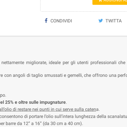
AGGIUNGI A

CONDIVIDI
TWITTA
 nettamente migliorate, ideale per gli utenti professionali ch
 con angoli di taglio smussati e gemelli, che offrono una pe
lpo.
del 25% e oltre sulle impugnature
.
’olio di restare nei punti in cui serve sulla caten
a.
ci consentono di portare l’olio sull’intera lunghezza della scanalatu
per barre da 12” a 16” (da 30 cm a 40 cm).