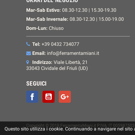
Mar-Sab Estivo:
08.30-12.30 | 15.30-19.30
Mar-Sab Invernale:
08.30-12.30 | 15.00-19.00
Dom-Lun:
Chiuso
Tel:
+39 0432 734077
Email:
info@ferramentamiani.it
Indirizzo:
Viale Libertà, 21
33043 Cividale del Friuli (UD)
SEGUICI
Facebook
YouTube
Google+
Copyright © 2019 FerramentaMiani.it P.IVA: IT 005987503
Questo sito utilizza i cookie. Continuando a navigare nel sito acc