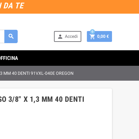
 DA TE
0



Accedi
0,00 €
OFFICINA
,3 MM 40 DENTI 91VXL-040E OREGON
 3/8" X 1,3 MM 40 DENTI