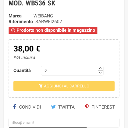
MOD. WB536 SK
Marca
WEIBANG
Riferimento
SARWEI2602
Prodotto non disponibile in magazzino

38,00 €
IVA inclusa
Quantità
AGGIUNGI AL CARRELLO

CONDIVIDI
TWITTA
PINTEREST