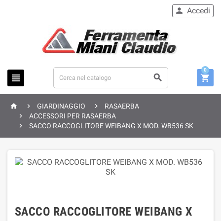
Accedi

0






GIARDINAGGIO
RASAERBA

ACCESSORI PER RASAERBA

SACCO RACCOGLITORE WEIBANG X MOD. WB536 SK
SACCO RACCOGLITORE WEIBANG X