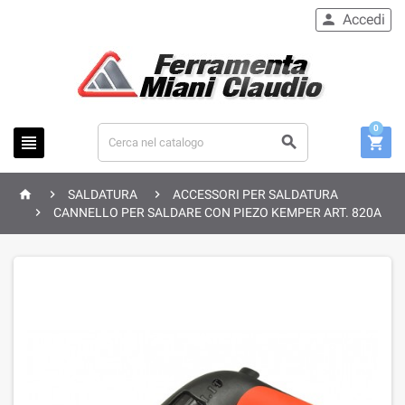
Accedi

0






SALDATURA
ACCESSORI PER SALDATURA

CANNELLO PER SALDARE CON PIEZO KEMPER ART. 820A