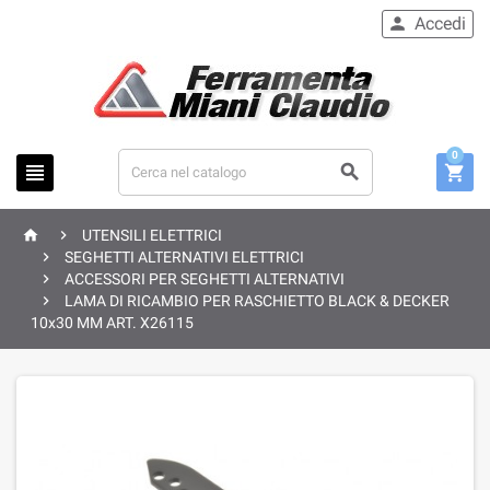
Accedi

0





UTENSILI ELETTRICI

SEGHETTI ALTERNATIVI ELETTRICI

ACCESSORI PER SEGHETTI ALTERNATIVI

LAMA DI RICAMBIO PER RASCHIETTO BLACK & DECKER
10x30 MM ART. X26115