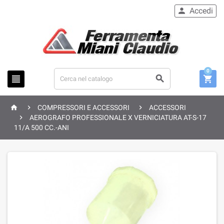
Accedi

0






COMPRESSORI E ACCESSORI
ACCESSORI

AEROGRAFO PROFESSIONALE X VERNICIATURA AT-S-17
11/A 500 CC.-ANI