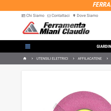
FERRA
Chi Siamo
Contattaci
Dove Siamo
location_on

GIARDI




UTENSILI ELETTRICI
AFFILACATENE