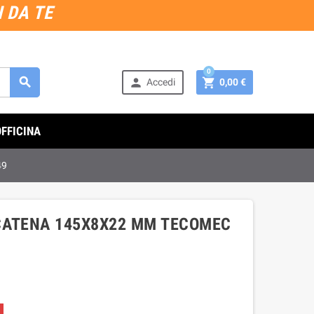
 DA TE
0



Accedi
0,00 €
OFFICINA
49
CATENA 145X8X22 MM TECOMEC