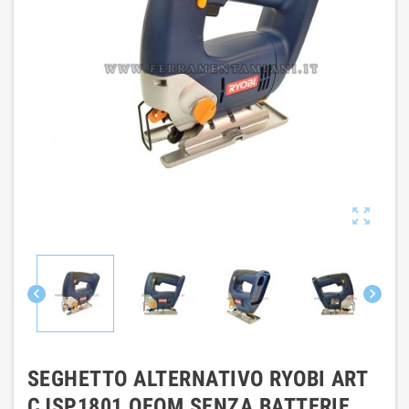



SEGHETTO ALTERNATIVO RYOBI ART
CJSP1801 QEOM SENZA BATTERIE