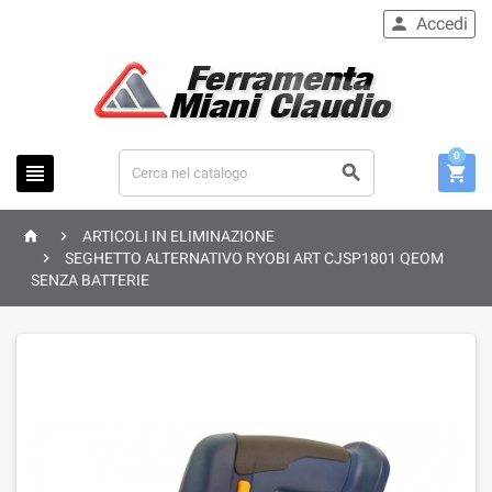
Accedi

0





ARTICOLI IN ELIMINAZIONE

SEGHETTO ALTERNATIVO RYOBI ART CJSP1801 QEOM
SENZA BATTERIE