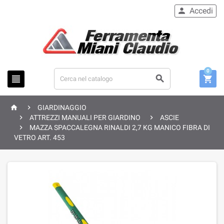
Accedi

0





GIARDINAGGIO


ATTREZZI MANUALI PER GIARDINO
ASCIE

MAZZA SPACCALEGNA RINALDI 2,7 KG MANICO FIBRA DI
VETRO ART. 453