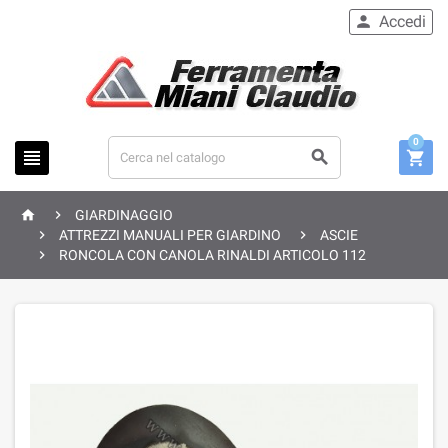
Accedi

0





GIARDINAGGIO


ATTREZZI MANUALI PER GIARDINO
ASCIE

RONCOLA CON CANOLA RINALDI ARTICOLO 112