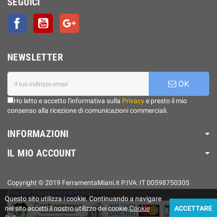
SEGUICI
Facebook
YouTube
Google+
NEWSLETTER
OK
Ho letto e accetto l'informativa sulla
Privacy
e presto il mio
consenso alla ricezione di comunicazioni commerciali.
INFORMAZIONI
IL MIO ACCOUNT
Copyright © 2019 FerramentaMiani.it P.IVA: IT 00598750305
|
Privacy Policy
Cookie Policy
Questo sito utilizza i cookie. Continuando a navigare
nel sito accetti il ​​nostro utilizzo dei cookie.
Cookie
ACCETTARE