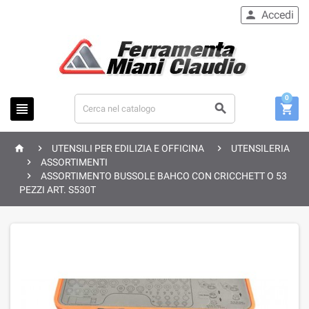
Accedi

0






UTENSILI PER EDILIZIA E OFFICINA
UTENSILERIA

ASSORTIMENTI

ASSORTIMENTO BUSSOLE BAHCO CON CRICCHETT O 53
PEZZI ART. S530T