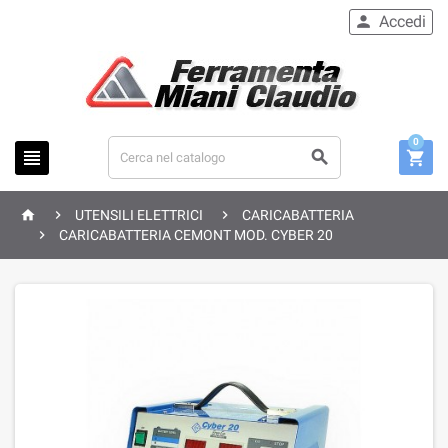
Accedi

0






UTENSILI ELETTRICI
CARICABATTERIA

CARICABATTERIA CEMONT MOD. CYBER 20