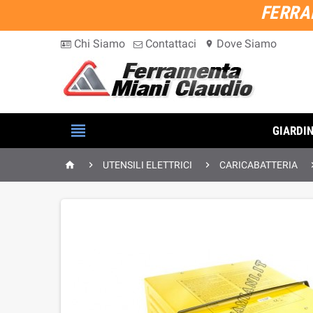
FERRA
Chi Siamo
Contattaci
Dove Siamo
location_on

GIARDI



UTENSILI ELETTRICI
CARICABATTERIA