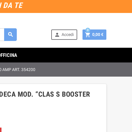
 DA TE
0



Accedi
0,00 €
OFFICINA
0 AMP ART. 354200
DECA MOD. “CLAS S BOOSTER