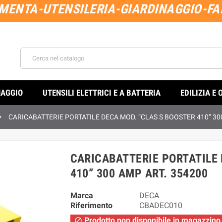
MENTA-UTENSILERIA-GIARDINAGGIO-FAI
NAGGIO
UTENSILI ELETTRICI E A BATTERIA
EDILIZIA E 

CARICABATTERIE PORTATILE DECA MOD. “CLAS S BOOSTER 410” 30
CARICABATTERIE PORTATILE 
410” 300 AMP ART. 354200
Marca
DECA
Riferimento
CBADEC010
Prodotto non disponibile in magazzino
