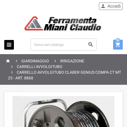
Accedi

0






GIARDINAGGIO
IRRIGAZIONE

CARRELLI AVVOLGITUBO

CARRELLO AVVOLGITUBO CLABER GENIUS COMPA CT MT
25 - ART. 8868