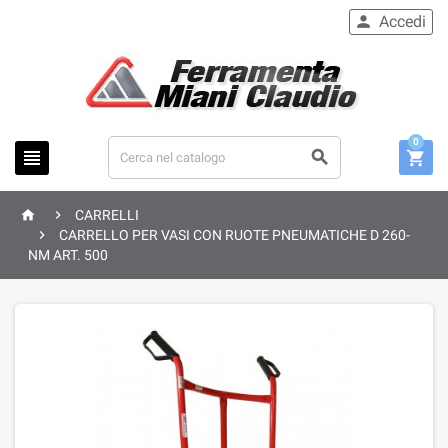
Accedi

0





CARRELLI

CARRELLO PER VASI CON RUOTE PNEUMATICHE D 260-
NM ART. 500