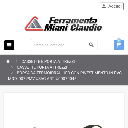
Accedi

0





CASSETTE E PORTA ATTREZZI

CASSETTE PORTA ATTREZZI

BORSA DA TERMOIDRAULICO CON RIVESTIMENTO IN PVC
MOD. 007 PMV USAG ART. U00070045