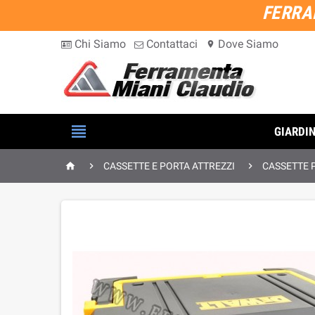
FERRA
Chi Siamo
Contattaci
Dove Siamo
location_on

GIARDI



CASSETTE E PORTA ATTREZZI
CASSETTE 