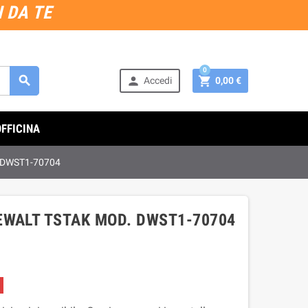
 DA TE
0



Accedi
0,00 €
OFFICINA
 DWST1-70704
EWALT TSTAK MOD. DWST1-70704