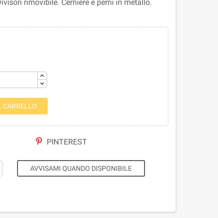
visori rimovibile. Cerniere e perni in metallo.
L CARRELLO
PINTEREST
AVVISAMI QUANDO DISPONIBILE