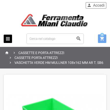
Accedi

0





CASSETTE E PORTA ATTREZZI

CASSETTE PORTA ATTREZZI

VASCHETTA VERDE HM MULLNER 108x162 MM AR T. SB6