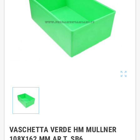

VASCHETTA VERDE HM MULLNER
108X162 MM AR T. SB6