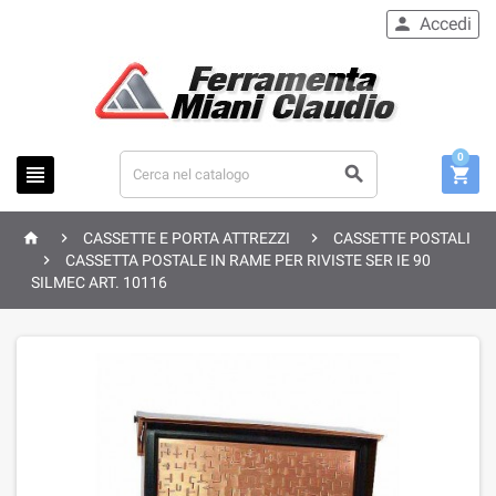
Accedi

0






CASSETTE E PORTA ATTREZZI
CASSETTE POSTALI

CASSETTA POSTALE IN RAME PER RIVISTE SER IE 90
SILMEC ART. 10116