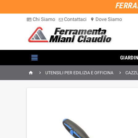
FERRA
Chi Siamo
Contattaci
Dove Siamo
location_on

GIARDI



UTENSILI PER EDILIZIA E OFFICINA
CAZZ