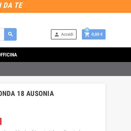
 DA TE
0



Accedi
0,00 €
OFFICINA
ONDA 18 AUSONIA