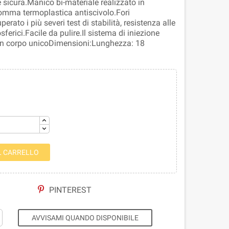
sicura.Manico bi-materiale realizzato in
 gomma termoplastica antiscivolo.Fori
erato i più severi test di stabilità, resistenza alle
erici.Facile da pulire.Il sistema di iniezione
 un corpo unicoDimensioni:Lunghezza: 18
L CARRELLO
PINTEREST
AVVISAMI QUANDO DISPONIBILE