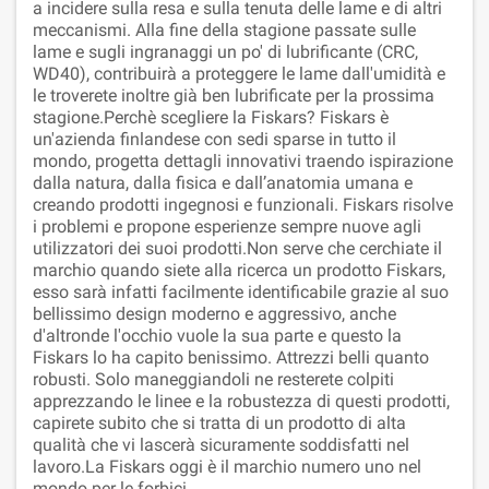
a incidere sulla resa e sulla tenuta delle lame e di altri
meccanismi. Alla fine della stagione passate sulle
lame e sugli ingranaggi un po' di lubrificante (CRC,
WD40), contribuirà a proteggere le lame dall'umidità e
le troverete inoltre già ben lubrificate per la prossima
stagione.Perchè scegliere la Fiskars? Fiskars è
un'azienda finlandese con sedi sparse in tutto il
mondo, progetta dettagli innovativi traendo ispirazione
dalla natura, dalla fisica e dall’anatomia umana e
creando prodotti ingegnosi e funzionali. Fiskars risolve
i problemi e propone esperienze sempre nuove agli
utilizzatori dei suoi prodotti.Non serve che cerchiate il
marchio quando siete alla ricerca un prodotto Fiskars,
esso sarà infatti facilmente identificabile grazie al suo
bellissimo design moderno e aggressivo, anche
d'altronde l'occhio vuole la sua parte e questo la
Fiskars lo ha capito benissimo. Attrezzi belli quanto
robusti. Solo maneggiandoli ne resterete colpiti
apprezzando le linee e la robustezza di questi prodotti,
capirete subito che si tratta di un prodotto di alta
qualità che vi lascerà sicuramente soddisfatti nel
lavoro.La Fiskars oggi è il marchio numero uno nel
mondo per le forbici.