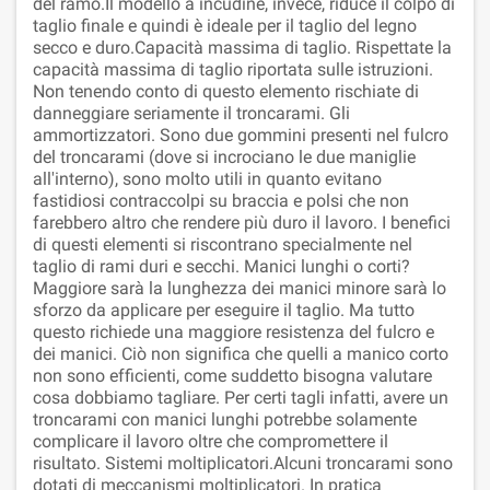
del ramo.Il modello a incudine, invece, riduce il colpo di
taglio finale e quindi è ideale per il taglio del legno
secco e duro.Capacità massima di taglio. Rispettate la
capacità massima di taglio riportata sulle istruzioni.
Non tenendo conto di questo elemento rischiate di
danneggiare seriamente il troncarami. Gli
ammortizzatori. Sono due gommini presenti nel fulcro
del troncarami (dove si incrociano le due maniglie
all'interno), sono molto utili in quanto evitano
fastidiosi contraccolpi su braccia e polsi che non
farebbero altro che rendere più duro il lavoro. I benefici
di questi elementi si riscontrano specialmente nel
taglio di rami duri e secchi. Manici lunghi o corti?
Maggiore sarà la lunghezza dei manici minore sarà lo
sforzo da applicare per eseguire il taglio. Ma tutto
questo richiede una maggiore resistenza del fulcro e
dei manici. Ciò non significa che quelli a manico corto
non sono efficienti, come suddetto bisogna valutare
cosa dobbiamo tagliare. Per certi tagli infatti, avere un
troncarami con manici lunghi potrebbe solamente
complicare il lavoro oltre che compromettere il
risultato. Sistemi moltiplicatori.Alcuni troncarami sono
dotati di meccanismi moltiplicatori. In pratica