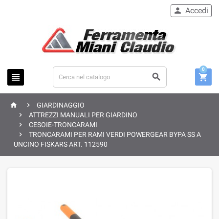
Accedi

0





GIARDINAGGIO

ATTREZZI MANUALI PER GIARDINO

CESOIE-TRONCARAMI

TRONCARAMI PER RAMI VERDI POWERGEAR BYPA SS A
UNCINO FISKARS ART. 112590