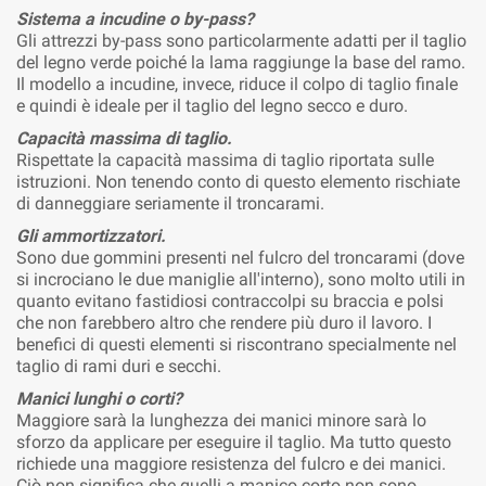
Sistema a incudine o by-pass?
Gli attrezzi by-pass sono particolarmente adatti per il taglio
del legno verde poiché la lama raggiunge la base del ramo.
Il modello a incudine, invece, riduce il colpo di taglio finale
e quindi è ideale per il taglio del legno secco e duro.
Capacità massima di taglio.
Rispettate la capacità massima di taglio riportata sulle
istruzioni. Non tenendo conto di questo elemento rischiate
di danneggiare seriamente il troncarami.
Gli ammortizzatori.
Sono due gommini presenti nel fulcro del troncarami (dove
si incrociano le due maniglie all'interno), sono molto utili in
quanto evitano fastidiosi contraccolpi su braccia e polsi
che non farebbero altro che rendere più duro il lavoro. I
benefici di questi elementi si riscontrano specialmente nel
taglio di rami duri e secchi.
Manici lunghi o corti?
Maggiore sarà la lunghezza dei manici minore sarà lo
sforzo da applicare per eseguire il taglio. Ma tutto questo
richiede una maggiore resistenza del fulcro e dei manici.
Ciò non significa che quelli a manico corto non sono