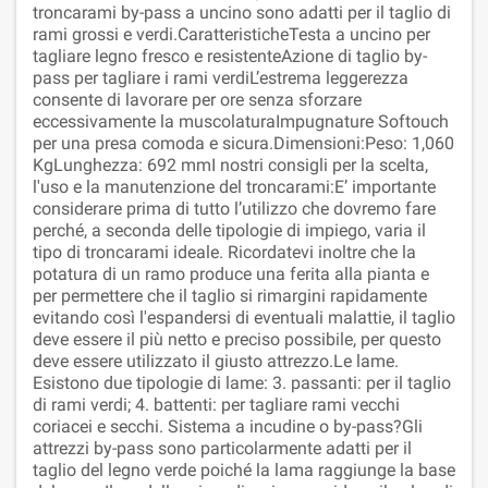
troncarami by-pass a uncino sono adatti per il taglio di
rami grossi e verdi.CaratteristicheTesta a uncino per
tagliare legno fresco e resistenteAzione di taglio by-
pass per tagliare i rami verdiL’estrema leggerezza
consente di lavorare per ore senza sforzare
eccessivamente la muscolaturaImpugnature Softouch
per una presa comoda e sicura.Dimensioni:Peso: 1,060
KgLunghezza: 692 mmI nostri consigli per la scelta,
l'uso e la manutenzione del troncarami:E’ importante
considerare prima di tutto l’utilizzo che dovremo fare
perché, a seconda delle tipologie di impiego, varia il
tipo di troncarami ideale. Ricordatevi inoltre che la
potatura di un ramo produce una ferita alla pianta e
per permettere che il taglio si rimargini rapidamente
evitando così l'espandersi di eventuali malattie, il taglio
deve essere il più netto e preciso possibile, per questo
deve essere utilizzato il giusto attrezzo.Le lame.
Esistono due tipologie di lame: 3. passanti: per il taglio
di rami verdi; 4. battenti: per tagliare rami vecchi
coriacei e secchi. Sistema a incudine o by-pass?Gli
attrezzi by-pass sono particolarmente adatti per il
taglio del legno verde poiché la lama raggiunge la base